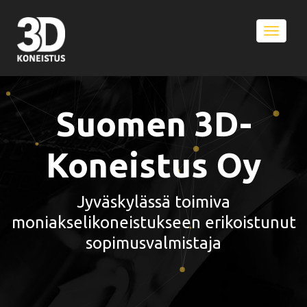
Toggle
naviga
Suomen 3D-
Koneistus Oy
Jyväskylässä toimiva
moniakselikoneistukseen erikoistunut
sopimusvalmistaja